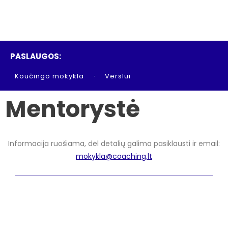
PASLAUGOS:
Koučingo mokykla
Verslui
Mentorystė
Informacija ruošiama, dėl detalių galima pasiklausti ir email:
mokykla@coaching.lt