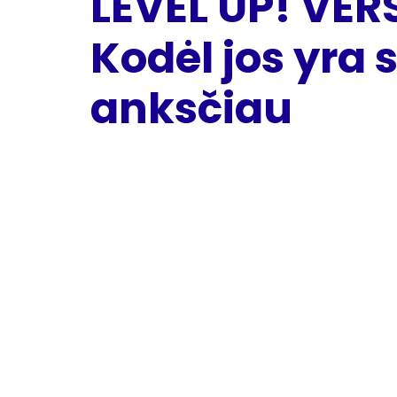
LEVEL UP! VERS
Kodėl jos yra
anksčiau