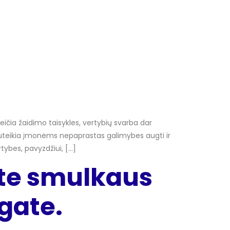
 keičia žaidimo taisykles, vertybių svarba dar
 suteikia įmonėms nepaprastas galimybes augti ir
tybes, pavyzdžiui, […]
ate smulkaus
gate.