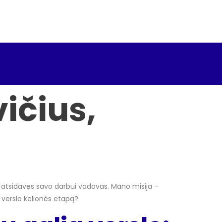
ičius,
s ir atsidavęs savo darbui vadovas. Mano misija –
ų verslo kelionės etapą?