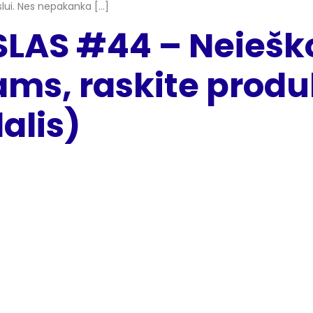
slui. Nes nepakanka […]
SLAS #44 – Neieško
ms, raskite produ
alis)