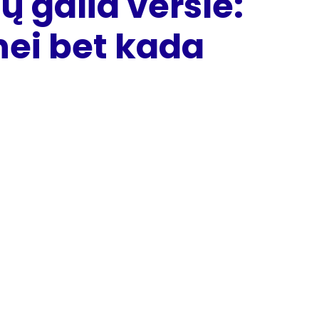
 galia versle:
nei bet kada