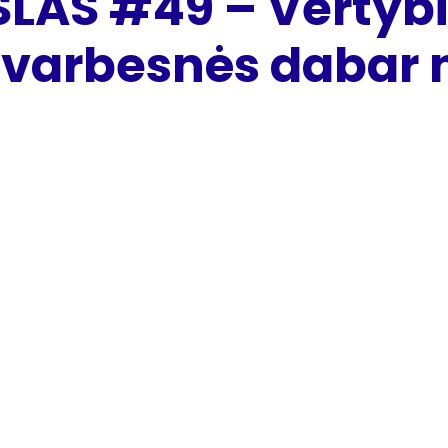
LAS #49 – Vertybių
 svarbesnės dabar 