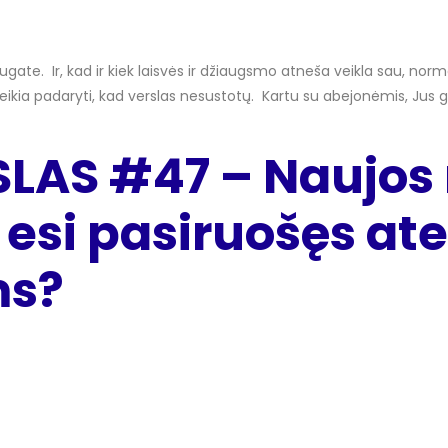
ate. Ir, kad ir kiek laisvės ir džiaugsmo atneša veikla sau, normalu
reikia padaryti, kad verslas nesustotų. Kartu su abejonėmis, Jus g
SLAS #47 – Naujos
 esi pasiruošęs ate
ms?