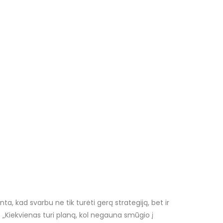
a, kad svarbu ne tik turėti gerą strategiją, bet ir
s: „Kiekvienas turi planą, kol negauna smūgio į