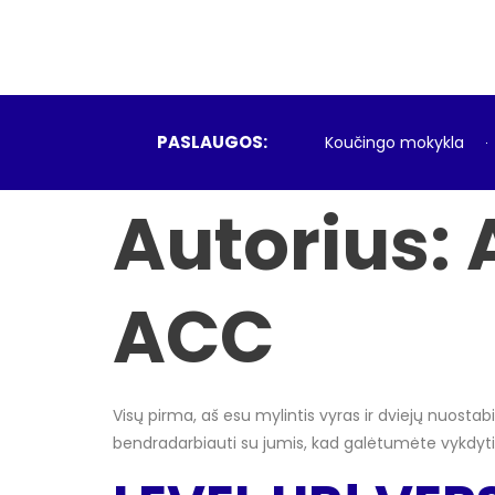
PASLAUGOS:
Koučingo mokykla
Autorius:
ACC
Visų pirma, aš esu mylintis vyras ir dviejų nuostabi
bendradarbiauti su jumis, kad galėtumėte vykdyti p