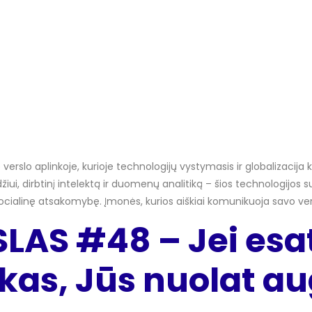
e verslo aplinkoje, kurioje technologijų vystymasis ir globalizacija
iui, dirbtinį intelektą ir duomenų analitiką – šios technologijos
 socialinę atsakomybę. Įmonės, kurios aiškiai komunikuoja savo ver
SLAS #48 – Jei es
nkas, Jūs nuolat au