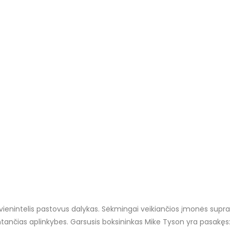
vienintelis pastovus dalykas. Sėkmingai veikiančios įmonės suprant
į kintančias aplinkybes. Garsusis boksininkas Mike Tyson yra pasakę