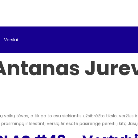
Verslui
Antanas Jurev
ų vaikų tėvas, o tik po to esu siekiantis užsibrėžto tikslo, veržlu
rasmingą ir klestintį verslą.Ar esate pasirengę pereiti į kitą Jūs