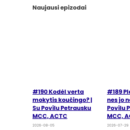
Naujausi epizodai
#190 Kodėl verta
#189 Pl
mokytis koučingo? |
nes jo n
Su Povilu Petrausku
Povilu 
MCC, ACTC
MCC, 
2026-08-05
2026-07-29