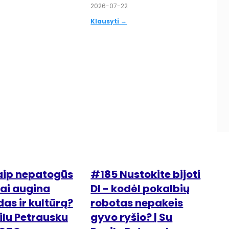
2026-07-22
Klausyti →
aip nepatogūs
#185 Nustokite bijoti
ai augina
DI - kodėl pokalbių
s ir kultūrą?
robotas nepakeis
vilu Petrausku
gyvo ryšio? | Su