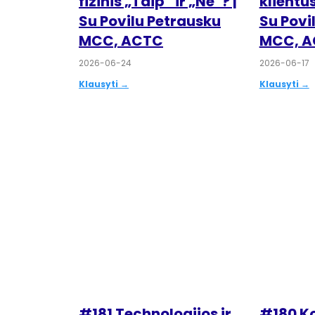
fizinis „Taip“ ir „Ne“? |
klientu
Su Povilu Petrausku
Su Povi
MCC, ACTC
MCC, 
2026-06-24
2026-06-17
Klausyti →
Klausyti →
#181 Technologijos ir
#180 K