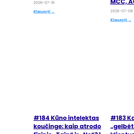
MCC, 
2026-07-15
2026-07-08
Klausyti →
Klausyti →
#184 Kūno intelektas
#183 Ka
koučinge: kaip atrodo
„gelbėt