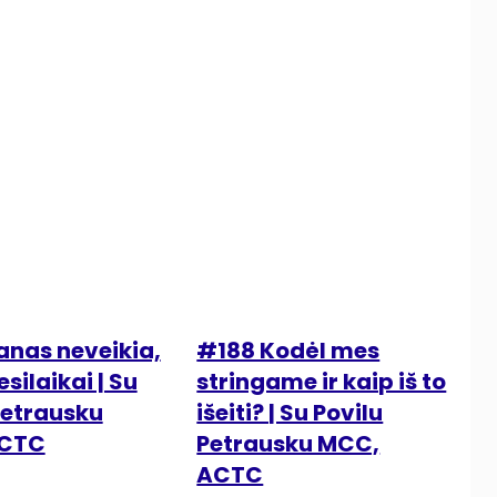
anas neveikia,
#188 Kodėl mes
esilaikai | Su
stringame ir kaip iš to
Petrausku
išeiti? | Su Povilu
ACTC
Petrausku MCC,
ACTC