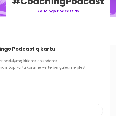
#CoachingPodcast
Koučingo Podcast’as
ingo Podcast'ą kartu
 ar pasiūlymą kitiems epizodams.
mą ir taip kartu kursime vertę bei galėsime plėsti