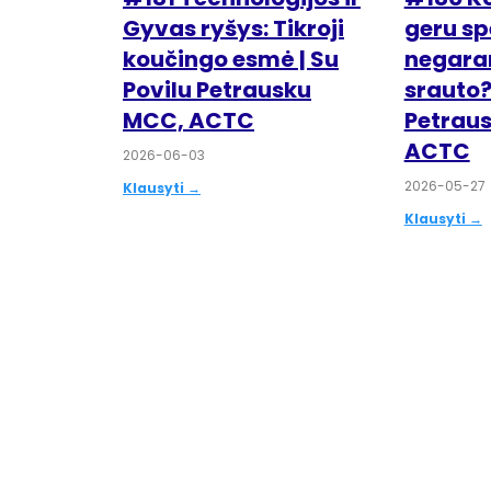
Gyvas ryšys: Tikroji
geru sp
koučingo esmė | Su
negaran
Povilu Petrausku
srauto? 
MCC, ACTC
Petrau
ACTC
2026-06-03
2026-05-27
Klausyti →
Klausyti →