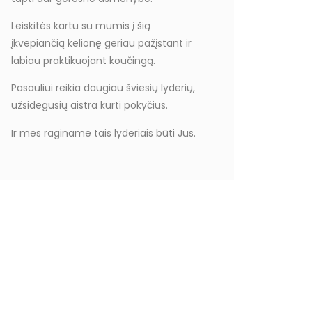
Leiskitės kartu su mumis į šią
įkvepiančią kelionę geriau pažįstant ir
labiau praktikuojant koučingą.
Pasauliui reikia daugiau šviesių lyderių,
užsidegusių aistra kurti pokyčius.
Ir mes raginame tais lyderiais būti Jus.