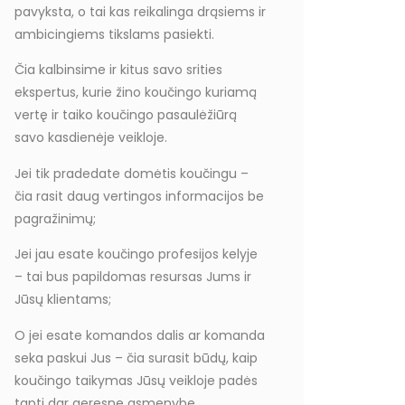
pavyksta, o tai kas reikalinga drąsiems ir
ambicingiems tikslams pasiekti.
Čia kalbinsime ir kitus savo srities
ekspertus, kurie žino koučingo kuriamą
vertę ir taiko koučingo pasaulėžiūrą
savo kasdienėje veikloje.
Jei tik pradedate domėtis koučingu –
čia rasit daug vertingos informacijos be
pagražinimų;
Jei jau esate koučingo profesijos kelyje
– tai bus papildomas resursas Jums ir
Jūsų klientams;
O jei esate komandos dalis ar komanda
seka paskui Jus – čia surasit būdų, kaip
koučingo taikymas Jūsų veikloje padės
tapti dar geresne asmenybe.