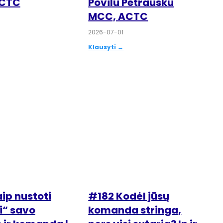
ACTC
Povilu Petrausku
MCC, ACTC
2026-07-01
Klausyti →
ip nustoti
#182 Kodėl jūsų
i“ savo
komanda stringa,