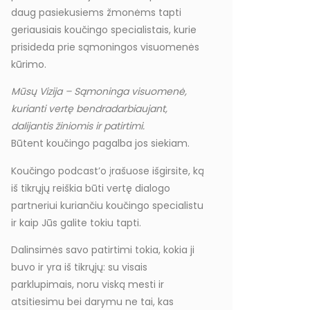
daug pasiekusiems žmonėms tapti
geriausiais koučingo specialistais, kurie
prisideda prie sąmoningos visuomenės
kūrimo.
Mūsų Vizija – Sąmoninga visuomenė,
kurianti vertę bendradarbiaujant,
dalijantis žiniomis ir patirtimi.
Būtent koučingo pagalba jos siekiam.
Koučingo podcast’o įrašuose išgirsite, ką
iš tikrųjų reiškia būti vertę dialogo
partneriui kuriančiu koučingo specialistu
ir kaip Jūs galite tokiu tapti.
Dalinsimės savo patirtimi tokia, kokia ji
buvo ir yra iš tikrųjų: su visais
parklupimais, noru viską mesti ir
atsitiesimu bei darymu ne tai, kas