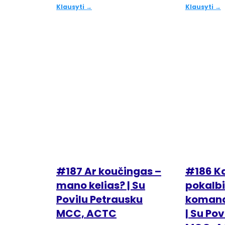
Klausyti →
Klausyti →
#187 Ar koučingas –
#186 K
mano kelias? | Su
pokalbi
Povilu Petrausku
komanda
MCC, ACTC
| Su Po