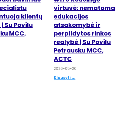
ecialistu
virtuvė: nematoma
tuoja klientų
edukacijos
| Su Povilu
atsakomybė ir
sku MCC,
perpildytos rinkos
realybė | Su Povilu
Petrausku MCC,
ACTC
2026-05-20
Klausyti →