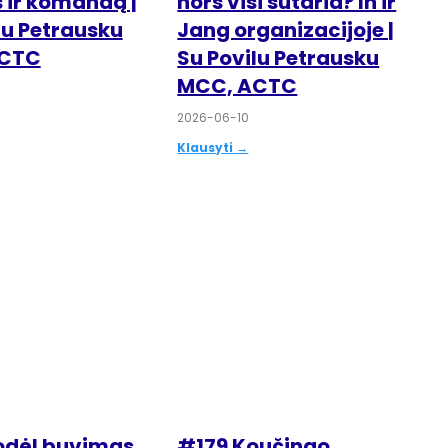
s ir komandą |
nors visi sutaria? In ir
lu Petrausku
Jang organizacijoje |
ACTC
Su Povilu Petrausku
MCC, ACTC
2026-06-10
Klausyti →
odėl buvimas
#179 Koučingo