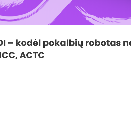
DI – kodėl pokalbių robotas n
 MCC, ACTC