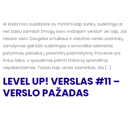
Ar kada nors susidūrėte su mintimi kaip sunku, sudėtinga ar
net baisu samdyti žmogų savo mažajam verslui? Jei taip, Jūs
nesate vieni. Daugeliui smulkaus ir vidutinio verslo savininkų,
samdymas gali būti sudėtingas ir emociškai sekinantis
patyrimas, panašus į priverstinį pasimatymą. Procesas yra
imlus laikui, o spaudimas priimti tinkamą sprendimą
nepakenčiamas. Tačiau kaip verslo savininkas, Jūs […]
LEVEL UP! VERSLAS #11 –
VERSLO PAŽADAS