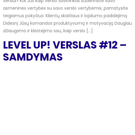
verslui? Kai Jūs kaip verslo savininkas suderinsite savo
asmenines vertybes su savo verslo vertybėmis, pamatysite
teigiamus pokyčius: Klientų skaičiaus ir lojalumo padidėjimą
Didesnį Jūsų komandos produktyvumą ir motyvaciją Daugiau
džiaugsmo ir klestėjimo sau, kaip verslo […]
LEVEL UP! VERSLAS #12 –
SAMDYMAS