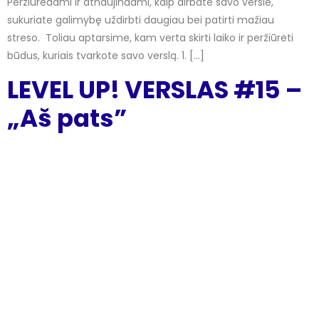
Peržiūrėdami ir atnaujindami, kaip dirbate savo versle,
sukuriate galimybę uždirbti daugiau bei patirti mažiau
streso. Toliau aptarsime, kam verta skirti laiko ir peržiūrėti
būdus, kuriais tvarkote savo verslą. 1. […]
LEVEL UP! VERSLAS #15 –
„Aš pats”