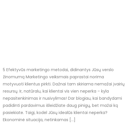
5 Efektyvūs marketingo metodai, didinantys Jūsų verslo
žinomumą Marketingo veiksmais paprastai norima
motyvuoti klientus pirkti. Dažnai tam skiriama nemažai įvairių
resursų. Ir, natūralu, kai klientai vis vien neperka – kyla
nepasitenkinimas ir nusivylimas! Dar blogiau, kai bandydami
padidinti pardavimus išleidžiate daug pinigų, bet mažai ką
pasiekiate. Taigi, kodėl Jūsų idealūs klientai neperka?
Ekonominė situacija, netinkamas […]