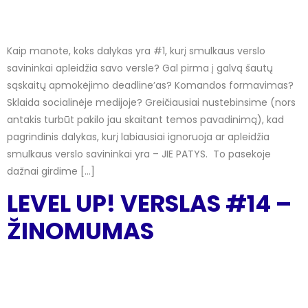
Kaip manote, koks dalykas yra #1, kurį smulkaus verslo
savininkai apleidžia savo versle? Gal pirma į galvą šautų
sąskaitų apmokėjimo deadline’as? Komandos formavimas?
Sklaida socialinėje medijoje? Greičiausiai nustebinsime (nors
antakis turbūt pakilo jau skaitant temos pavadinimą), kad
pagrindinis dalykas, kurį labiausiai ignoruoja ar apleidžia
smulkaus verslo savininkai yra – JIE PATYS. To pasekoje
dažnai girdime […]
LEVEL UP! VERSLAS #14 –
ŽINOMUMAS