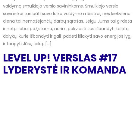
valdymą smulkiojo verslo savininkams. Smulkiojo verslo
savininkai turi būti savo laiko valdymo meistrai, nes kiekviena
diena tai nemažėjančių darbų sąrašas. Jeigu Jums tai girdėta
ir netgi labai pažįstama, norim pakviesti Jus išbandyti keletą
dalykų, kurie išbandyti ir gali padėti išlakyti savo energijos lygį
ir taupyti Jūsų laiką. […]
LEVEL UP! VERSLAS #17
LYDERYSTĖ IR KOMANDA