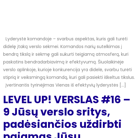
Lyderystė komandoje – svarbus aspektas, kuris gali turėti
didelę įtaką verslo sėkmei. Komandos narių sutelkimas į
bendrą tikslą ir sėkmę gali sukurti teigiamą atmosferą, kuri
paskatins bendradarbiavimą ir efektyvumą. Šiuolaikinėje
verslo aplinkoje, kurioje konkurencija yra didelė, svarbu turėti
stiprią ir veiksmingą komandą, kuri gali pasiekti iškeltus tikslus.
Įvertinantis tyrinėjimas Vienas iš efektyvių lyderystės […]
LEVEL UP! VERSLAS #16 –
9 Jūsų verslo sritys,
padėsiančios uždirbti
pajamas Jūsų