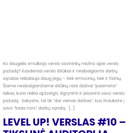
Ko daugelis smulkiojo verslo savininkų nežino apie verslo
pažadą? Kasdieniai verslo iššūkiai ir nesibaigiantis darbų
sąrašas reikalauja daug jėgų – tiek emocinių, tiek ir fizinių.
Šiame nesibaigiančiame iššūkių rate dažnai “pasimeta”
laikas, kurio reikia apžvelgti, išgryninti ir įsisavinti savo verslo
pažadą. Sakysite, tai tik “dar vienas darbas”, kurį itrauksite į
savo “kada nors” darbų sąrašą. […]
LEVEL UP! VERSLAS #10 –