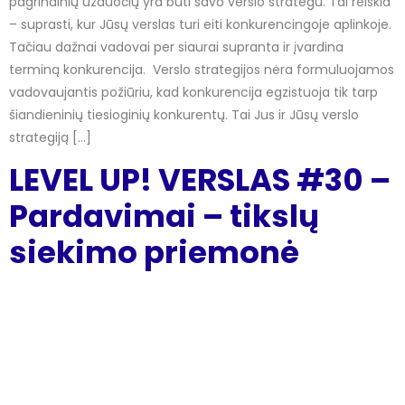
pagrindinių užduočių yra būti savo verslo strategu. Tai reiškia
– suprasti, kur Jūsų verslas turi eiti konkurencingoje aplinkoje.
Tačiau dažnai vadovai per siaurai supranta ir įvardina
terminą konkurencija. Verslo strategijos nėra formuluojamos
vadovaujantis požiūriu, kad konkurencija egzistuoja tik tarp
šiandieninių tiesioginių konkurentų. Tai Jus ir Jūsų verslo
strategiją […]
LEVEL UP! VERSLAS #30 –
Pardavimai – tikslų
siekimo priemonė