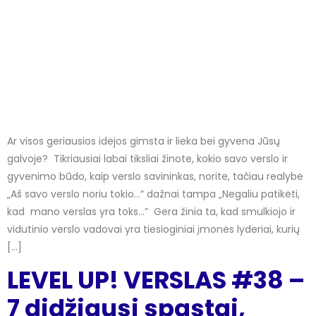
Ar visos geriausios idėjos gimsta ir lieka bei gyvena Jūsų
galvoje? Tikriausiai labai tiksliai žinote, kokio savo verslo ir
gyvenimo būdo, kaip verslo savininkas, norite, tačiau realybė
„Aš savo verslo noriu tokio…“ dažnai tampa „Negaliu patikėti,
kad mano verslas yra toks…” Gera žinia ta, kad smulkiojo ir
vidutinio verslo vadovai yra tiesioginiai įmonės lyderiai, kurių
[…]
LEVEL UP! VERSLAS #38 –
7 didžiausi spąstai,