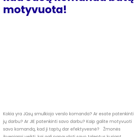
motyvuota!
Kokia yra Jūsų smulkiojo verslo komanda? Ar esate patenkinti
jų darbu? Ar JIE patenkinti savo darbu? Kaip galite motyvuoti
savo komandą, kad ji taptų dar efektyvesnė? Žmonės
įkvepiami veikti, kai gali panaudoti savo talentus kuriant