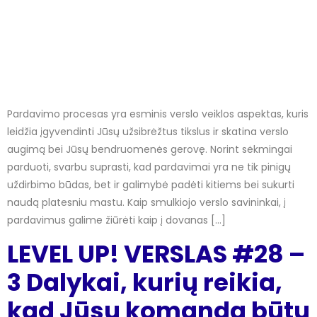
Pardavimo procesas yra esminis verslo veiklos aspektas, kuris
leidžia įgyvendinti Jūsų užsibrėžtus tikslus ir skatina verslo
augimą bei Jūsų bendruomenės gerovę. Norint sėkmingai
parduoti, svarbu suprasti, kad pardavimai yra ne tik pinigų
uždirbimo būdas, bet ir galimybė padėti kitiems bei sukurti
naudą platesniu mastu. Kaip smulkiojo verslo savininkai, į
pardavimus galime žiūrėti kaip į dovanas […]
LEVEL UP! VERSLAS #28 –
3 Dalykai, kurių reikia,
kad Jūsų komanda būtų