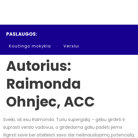
PASLAUGOS:
Koučingo mokykla
Verslui
Autorius:
Raimonda
Ohnjec, ACC
Sveiki, aš esu Raimonda. Turiu supergalią – gebu girdėti ir
suprasti verslo vadovus, o girdėdama galiu padėti jiems
išgirsti save bei atskleisti savo dar neišnaudojamą potencialą.