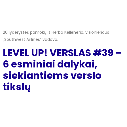
20 lyderystės pamokų iš Herbo Kelleherio, vizionieriaus
„Southwest Airlines” vadovo.
LEVEL UP! VERSLAS #39 –
6 esminiai dalykai,
siekiantiems verslo
tikslų