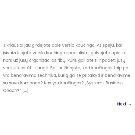
Tikriausiai jau girdėjote apie verslo koučingą. Aš spėju, kai
įsivaizduojate verslo koučingo specialistą, galvojate apie ką
nors už jūsų organizacijos ribų, kuris gali ateiti ir padėti jūsų
verslui klestėti ir augti. Bet ar žinojote, kad koučingas taip pat
yra bendravimo technika, kurią galite pritaikyti ir bendravime
su savo komanda? Kas yra koučingas? „Systems Business
Coach®“ […]
Next
→