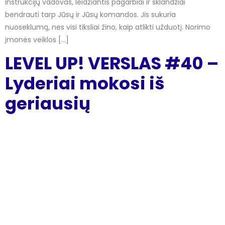
instrukcijų vadovas, leidžiantis pagarbiai ir sklandžiai
bendrauti tarp Jūsų ir Jūsų komandos. Jis sukuria
nuoseklumą, nes visi tiksliai žino, kaip atlikti užduotį. Norimo
įmonės veiklos […]
LEVEL UP! VERSLAS #40 –
Lyderiai mokosi iš
geriausių