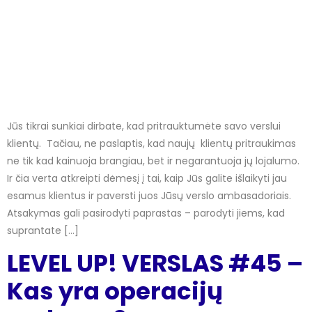
Jūs tikrai sunkiai dirbate, kad pritrauktumėte savo verslui
klientų. Tačiau, ne paslaptis, kad naujų klientų pritraukimas
ne tik kad kainuoja brangiau, bet ir negarantuoja jų lojalumo.
Ir čia verta atkreipti dėmesį į tai, kaip Jūs galite išlaikyti jau
esamus klientus ir paversti juos Jūsų verslo ambasadoriais.
Atsakymas gali pasirodyti paprastas – parodyti jiems, kad
suprantate […]
LEVEL UP! VERSLAS #45 –
Kas yra operacijų