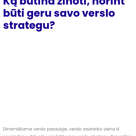
Ką būtina žinoti, norint
būti geru savo verslo
strategu?
Dinamiškame verslo pasaulyje, verslo savininko viena iš