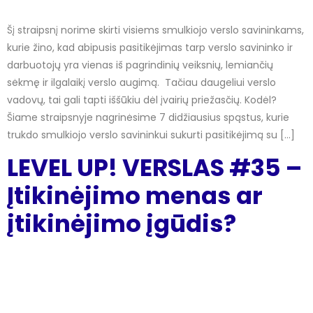
Šį straipsnį norime skirti visiems smulkiojo verslo savininkams,
kurie žino, kad abipusis pasitikėjimas tarp verslo savininko ir
darbuotojų yra vienas iš pagrindinių veiksnių, lemiančių
sėkmę ir ilgalaikį verslo augimą. Tačiau daugeliui verslo
vadovų, tai gali tapti iššūkiu dėl įvairių priežasčių. Kodėl?
Šiame straipsnyje nagrinėsime 7 didžiausius spąstus, kurie
trukdo smulkiojo verslo savininkui sukurti pasitikėjimą su […]
LEVEL UP! VERSLAS #35 –
Įtikinėjimo menas ar
įtikinėjimo įgūdis?