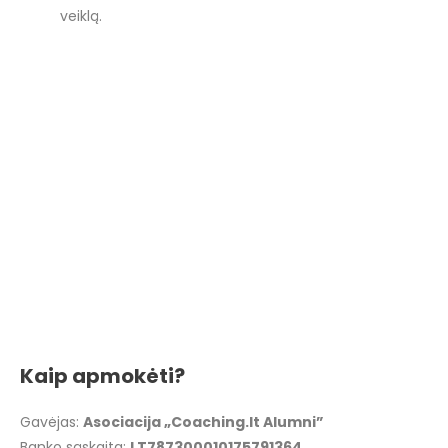
veiklą.
Kaip apmokėti?
Gavėjas:
Asociacija „Coaching.lt Alumni”
Banko sąskaita:
LT787300010175791364