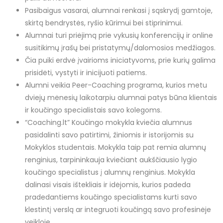
Pasibaigus vasarai, alumnai renkasi į sąskrydį gamtoje,
skirtą bendrystės, ryšio kūrimui bei stiprinimui.
Alumnai turi priėjimą prie vykusių konferencijų ir online
susitikimų įrašų bei pristatymų/dalomosios medžiagos.
Čia puiki erdvė įvairioms iniciatyvoms, prie kurių galima
prisidėti, vystyti ir inicijuoti patiems.
Alumni veikia Peer-Coaching programa, kurios metu
dviejų mėnesių laikotarpiu alumnai patys būna klientais
ir koučingo specialistais savo kolegoms.
“Coaching.lt” Koučingo mokykla kviečia alumnus
pasidalinti savo patirtimi, žiniomis ir istorijomis su
Mokyklos studentais. Mokykla taip pat remia alumnų
renginius, tarpininkauja kviečiant aukščiausio lygio
koučingo specialistus į alumnų renginius. Mokykla
dalinasi visais ištekliais ir idėjomis, kurios padeda
pradedantiems koučingo specialistams kurti savo
klestintį verslą ar integruoti koučingą savo profesinėje
veikloje.