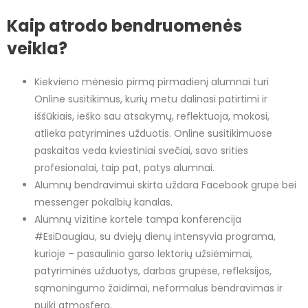
Kaip atrodo bendruomenės
veikla?
Kiekvieno mėnesio pirmą pirmadienį alumnai turi
Online susitikimus, kurių metu dalinasi patirtimi ir
iššūkiais, ieško sau atsakymų, reflektuoja, mokosi,
atlieka patyrimines užduotis. Online susitikimuose
paskaitas veda kviestiniai svečiai, savo srities
profesionalai, taip pat, patys alumnai.
Alumnų bendravimui skirta uždara Facebook grupė bei
messenger pokalbių kanalas.
Alumnų vizitine kortele tampa konferencija
#EsiDaugiau, su dviejų dienų intensyvia programa,
kurioje – pasaulinio garso lektorių užsiėmimai,
patyriminės užduotys, darbas grupėse, refleksijos,
sąmoningumo žaidimai, neformalus bendravimas ir
puiki atmosfera.