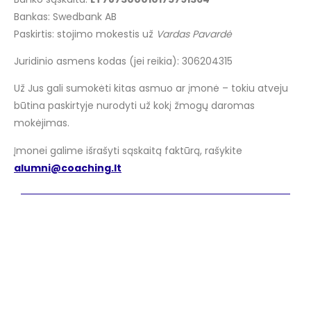
Bankas: Swedbank AB
Paskirtis: stojimo mokestis už
Vardas Pavardė
Juridinio asmens kodas (jei reikia): 306204315
Už Jus gali sumokėti kitas asmuo ar įmonė – tokiu atveju
būtina paskirtyje nurodyti už kokį žmogų daromas
mokėjimas.
Įmonei galime išrašyti sąskaitą faktūrą, rašykite
alumni@coaching.lt