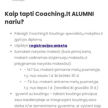
Kaip tapti Coaching.lt ALUMNI
nariu?
Pabaigti Coaching.lt
Koučingo specialistų
mokyklos ir
įgyti jos diplomą.
Užpildyti
registracijos anketą
.
Sumokėti narystės mokestį (kuris pirmą kartą
mokant vadinamas stojamuoju mokesčiu ir
prilyginamas narystės mokesčiui):
– 147 Eur, mokant pirmame metų pusmetyje,
t.y. nuo sausio 1 d. iki birželio 30 d.
– 74 Eur, mokant antrame metų pusmetyje,
t.y. nuo liepos 1 d. (teoriškai iki gruodžio 31 d.)
gyventi su koučingu – taikant koučingo principus
savo kasdienybėje ar integruojant koučingą savo
darbe ir/ar asmeniniame gyvenime, ar vystant kaip