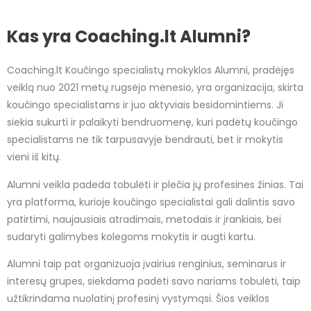
Kas yra Coaching.lt Alumni?
Coaching.lt Koučingo specialistų mokyklos Alumni, pradėjęs
veiklą nuo 2021 metų rugsėjo mėnesio, yra organizacija, skirta
koučingo specialistams ir juo aktyviais besidomintiems. Ji
siekia sukurti ir palaikyti bendruomenę, kuri padėtų koučingo
specialistams ne tik tarpusavyje bendrauti, bet ir mokytis
vieni iš kitų.
Alumni veikla padeda tobulėti ir plečia jų profesines žinias. Tai
yra platforma, kurioje koučingo specialistai gali dalintis savo
patirtimi, naujausiais atradimais, metodais ir įrankiais, bei
sudaryti galimybes kolegoms mokytis ir augti kartu.
Alumni taip pat organizuoja įvairius renginius, seminarus ir
interesų grupes, siekdama padėti savo nariams tobulėti, taip
užtikrindama nuolatinį profesinį vystymąsi. Šios veiklos