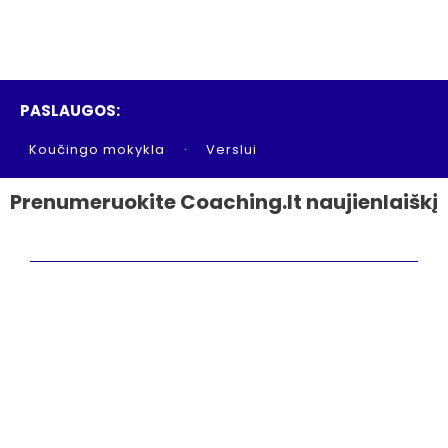
PASLAUGOS:
Koučingo mokykla
Verslui
Prenumeruokite Coaching.lt naujienlaiškį