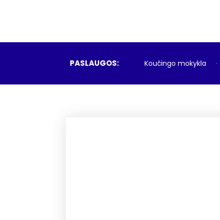
PASLAUGOS:
Koučingo mokykla