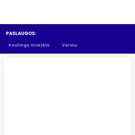
PASLAUGOS:
Koučingo mokykla
Verslui