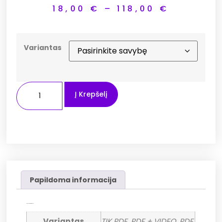
18,00
€
–
118,00
€
Variantas
Į Krepšelį
Papildoma informacija
Papildoma informacija
Variantas
TIK PDF, PDF + VIDEO, PDF