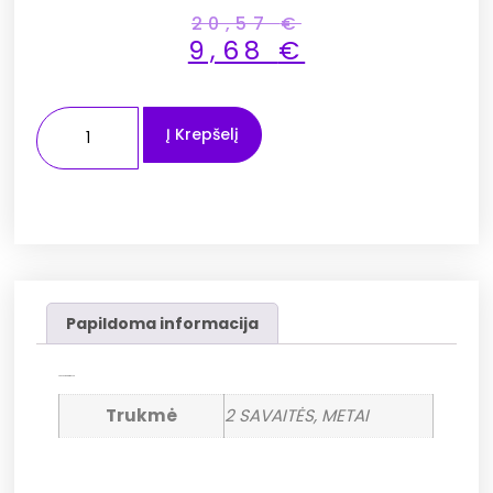
20,57
€
9,68
€
Į Krepšelį
Papildoma informacija
Papildoma informacija
Trukmė
2 SAVAITĖS, METAI