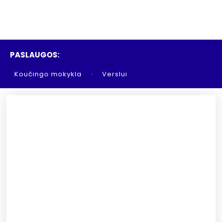
PASLAUGOS:
Koučingo mokykla
Verslui