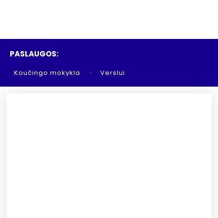
PASLAUGOS:
Koučingo mokykla
Verslui