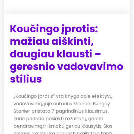
Koučingo įprotis:
mažiau aiškinti,
daugiau klausti –
geresnio vadovavimo
stilius
„Koučingo įprotis” yra knyga apie efektyvų
vadovavimą, joje autorius Michael Bungay
Stanier pristato 7 pagrindinius klausimus,
kurie padeda pasiekti rezultatų, gerinti
bendravimą ir išmokti geriau klausytis. Šios
knygos tikslas yra paruošti skaitytoją tapti