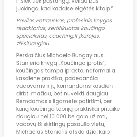
ir šiek tiek pastangų. Vėliau bus
juokinga, kad kadaise elgėtės kitaip.”
Povilas Petrauskas, profesinis knygos
redaktorius, sertifikuotas koučingo
specialistas, coaching.lt įkūrėjas,
#EsiDaugiau
Perskaičius Michaelo Bungay’aus
Stanierio knygą „Koučingo įprotis”,
koučingas tampa įprasta, neformalia
kasdiene praktika, padedančia
vadovams ir jų komandoms kasdien
dirbti mažiau, bet nuveikti daugiau.
Remdamasis ilgamete patirtimi, per
kurią koučingo teoriją praktiškai pritaikė
daugiau nei 10 000 be galo užimtų
vadovų iš skirtingų pasaulio vietų,
Michaelas Stanieris atskleidžia, kaip