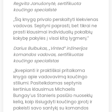
Regvita Janušonytė, sertifikuota
koučingo specialistė
„Šią knygą privalo perskaityti kiekvienas
vadovas. Septyni paprasti, bet tikrai ne
prasti klausimai individualių pokalbių
kokybę pakylės į visai kitą lygmenį.”
Darius Bulbukas, „Vinted” inžinerijos
komandos vadovas, sertifikuotas
koučingo specialistas
„Įkvepianti ir praktiškai pritaikoma
knyga apie vadovavimą koučingo
stiliumi. Pasitelkdamas septynis
kertinius klausimus Michaelis
Bungay’us Stanieris pasiūlo nuoseklų
kelią, kaip išsiugdyti koučingo įprotį ir
pakeisti savo santykį su komandos