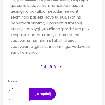
geresniu vadovu, kuris išmoksta naudoti
tiesioginio pokalbio metodus, siekiant
sėkmingai pasiekti savo tikslus, skatinti
bendradarbiavimą ir pasiekti aukštesnį
efektyvumo lygį. „Koučingo įprotis” yra puiki
knyga tiek patyrusiems, tiek naujiems
vadovams, norintiems tobulinti savo
vadovavimo įgūdžius ir sėkmingai vadovauti
savo komandai.
14,88
€
Turime
Į Krepšelį