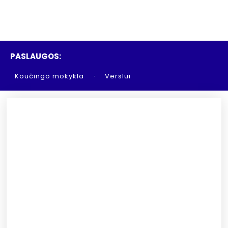
PASLAUGOS:
Koučingo mokykla
Verslui