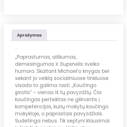
Aprašymas
Aprašymas
„Paprastumas, aiškumas,
dėmesingumas ir žiupsnelis sveiko
humoro. Skaitant Michael’o knygas bei
sekant jo veiklą socialiniuose tinkluose
visada to galima rasti. „Koučingo
įprotis” – vienas iš tų pavyzdžių. Čia
koučingas perteiktas ne gilinantis į
kompetencijas, kurių mokytų koučingo
mokykloje, o paprastais pavyzdžiais.
Sudėtinga nebus. Tik septyni klausimai