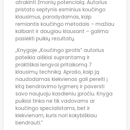
atrakinti žmonių potencialą. Autorius
pristato septynis esminius koučingo
klausimus, parodydamas, kaip
remiantis koučingo metodais – mažiau
kalbant ir daugiau klausant – galima
pasiekti puikių rezultatų.
„Knygoje „Koučingo įprotis” autorius
pateikia aiškiai suprantamą ir
praktiškai lengvai pritaikomą 7
klausimų techniką. Aprašo, kaip ją
naudodamas kiekvienas gali pereiti į
kitą bendravimo lygmenį ir paversti
savo naujuoju kasdieniu įpročiu. Knyga
puikiai tinka ne tik vadovams ar
koučingo specialistams, bet ir
kiekvienam, kuris nori kokybiškiau
bendrauti.”