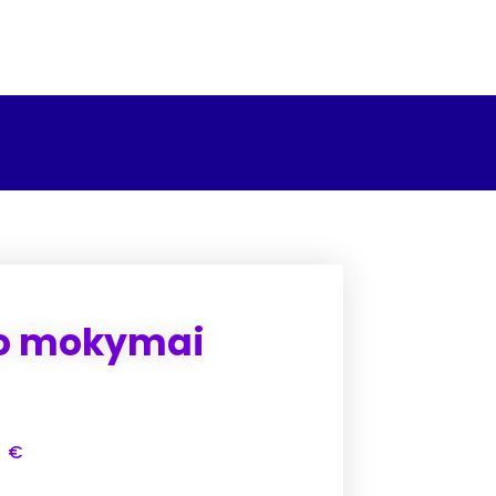
mo mokymai
0
€