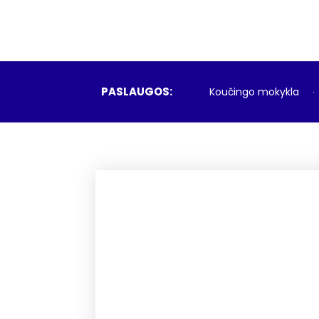
PASLAUGOS:
Koučingo mokykla