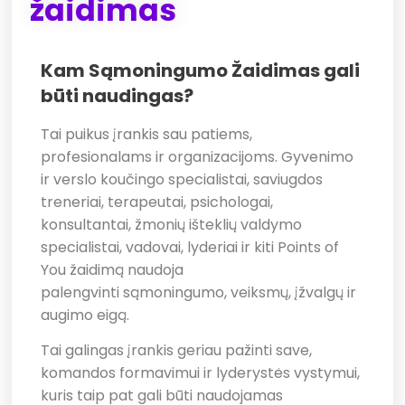
žaidimas
Kam Sąmoningumo Žaidimas gali
būti naudingas?
Tai puikus įrankis sau patiems,
profesionalams ir organizacijoms. Gyvenimo
ir verslo koučingo specialistai, saviugdos
treneriai, terapeutai, psichologai,
konsultantai, žmonių išteklių valdymo
specialistai, vadovai, lyderiai ir kiti Points of
You žaidimą naudoja
palengvinti sąmoningumo, veiksmų, įžvalgų ir
augimo eigą.
Tai galingas įrankis geriau pažinti save,
komandos formavimui ir lyderystės vystymui,
kuris taip pat gali būti naudojamas