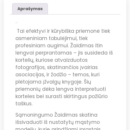
Aprašymas
Aprašymas
Tai efektyvi ir kūrybiška priemonė tiek
asmeniniam tobulėjimui, tiek
profesiniam augimui. Žaidimas itin
lengvai perprantamas – jis susideda iš
kortelių, kuriose atvaizduotos
fotografijos, skatinančios įvairias
asociacijas, ir žodžio – temos, kuri
plėtojama įžvalgų knygoje. Šių
priemonių dėka lengva interpretuoti
korteles bei surasti skirtingus požiūrio
taškus.
Sąmoningumo Žaidimas skatina
išsivaduoti iš nustatytų mąstymo
modelių, kurie grindžiami įprastais