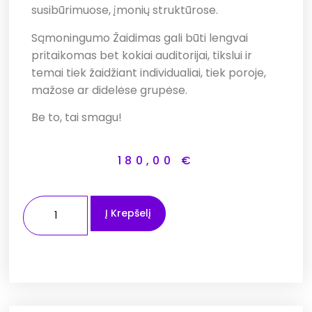
susibūrimuose, įmonių struktūrose.
Sąmoningumo Žaidimas gali būti lengvai
pritaikomas bet kokiai auditorijai, tikslui ir
temai tiek žaidžiant individualiai, tiek poroje,
mažose ar didelėse grupėse.
Be to, tai smagu!
180,00
€
Į Krepšelį