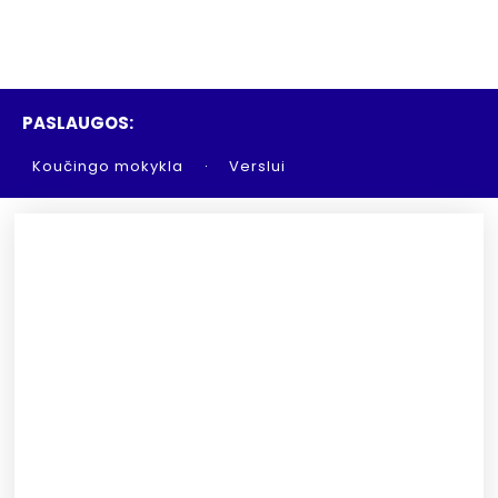
PASLAUGOS:
Koučingo mokykla
Verslui