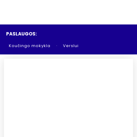
PASLAUGOS:
Koučingo mokykla
Verslui