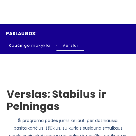
PASLAUGOS:
Koučingo mokykla
Verslui
Verslas: Stabilus ir
Pelningas
Ši programa padės jums keliauti per dažniausiai
pasitaikančius iššūkius, su kuriais susiduria smulkaus
verslo savininkai visame pasaulyje ir pasiūlys patikrintus,