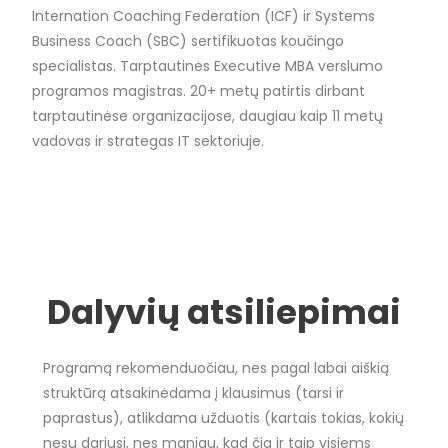
Internation Coaching Federation (ICF) ir Systems
Business Coach (SBC) sertifikuotas koučingo
specialistas. Tarptautinės Executive MBA verslumo
programos magistras. 20+ metų patirtis dirbant
tarptautinėse organizacijose, daugiau kaip 11 metų
vadovas ir strategas IT sektoriuje.
Dalyvių atsiliepimai
Programą rekomenduočiau, nes pagal labai aiškią
struktūrą atsakinėdama į klausimus (tarsi ir
paprastus), atlikdama užduotis (kartais tokias, kokių
nesu dariusi, nes maniau, kad čia ir taip visiems