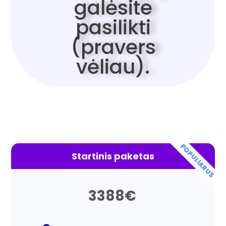
galėsite
pasilikti
(pravers
vėliau).
POPULIARUS
Startinis paketas
3388
€