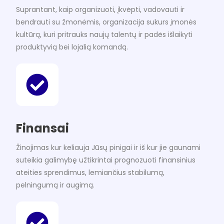
Suprantant, kaip organizuoti, įkvėpti, vadovauti ir
bendrauti su žmonėmis, organizacija sukurs įmonės
kultūrą, kuri pritrauks naujų talentų ir padės išlaikyti
produktyvią bei lojalią komandą.
Finansai
Žinojimas kur keliauja Jūsų pinigai ir iš kur jie gaunami
suteikia galimybę užtikrintai prognozuoti finansinius
ateities sprendimus, lemiančius stabilumą,
pelningumą ir augimą.