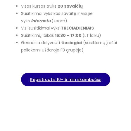
Visas kursas truks
20 savaičių
Susitikimai vyks kas savaitę ir visi jie
vyks
internetu
(zoom)
Visi susitikimai vyks
TREČIADIENIAIS
Susitikimų laikas
15
:30 – 17:00
(LT laiku)
Geriausia dalyvauti
tiesiogiai
(susitikimų įrašai
paliekami uždaroje FB grupėje)
Registruotis 10-15 min skambučiui