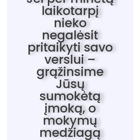
laikotarpį
nieko
negalėsit
pritaikyti savo
verslui –
grąžinsime
Jūsų
sumokėtą
įmoką, o
mokymų
medžiagą