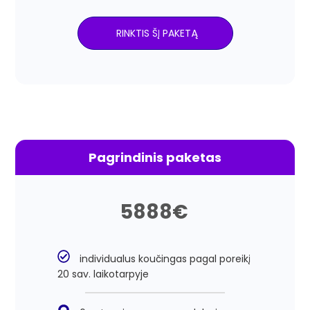
RINKTIS ŠĮ PAKETĄ
Pagrindinis paketas
5888
€
individualus koučingas pagal poreikį
20 sav. laikotarpyje