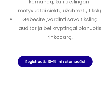
komandą, kuri tikslingai ir
motyvuotai siektų užsibrėžtų tikslų.
Gebėsite įvardinti savo tikslinę
auditoriją bei kryptingai planuotis
rinkodarą.
Registruotis 10-15 min skambučiui