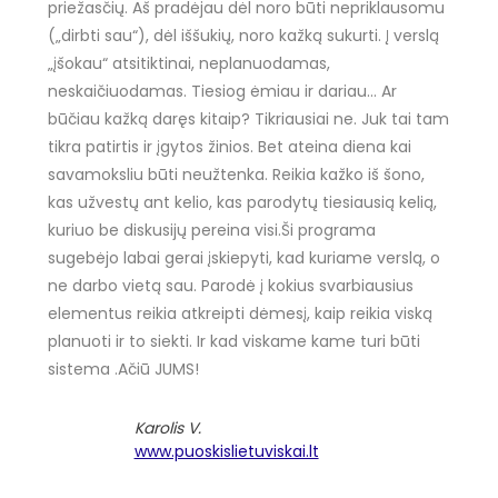
priežasčių. Aš pradėjau dėl noro būti nepriklausomu
(„dirbti sau“), dėl iššukių, noro kažką sukurti. Į verslą
„įšokau“ atsitiktinai, neplanuodamas,
neskaičiuodamas. Tiesiog ėmiau ir dariau… Ar
būčiau kažką daręs kitaip? Tikriausiai ne. Juk tai tam
tikra patirtis ir įgytos žinios. Bet ateina diena kai
savamoksliu būti neužtenka. Reikia kažko iš šono,
kas užvestų ant kelio, kas parodytų tiesiausią kelią,
kuriuo be diskusijų pereina visi.Ši programa
sugebėjo labai gerai įskiepyti, kad kuriame verslą, o
ne darbo vietą sau. Parodė į kokius svarbiausius
elementus reikia atkreipti dėmesį, kaip reikia viską
planuoti ir to siekti. Ir kad viskame kame turi būti
sistema .Ačiū JUMS!
Karolis V.
www.puoskislietuviskai.lt