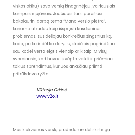
viskas aišku) savo verslą išnagrinėjau įvairiausiais
kampais ir pjūviais. Jaučiuosi tarsi parašiusi
bakalaurinį darbą tema “Mano verslo plėtra”,
kuriame atradau kaip išspręsti kasdienines
problemas, susidėliojau konkrečius žingsnius ką,
kada, po ko ir dėl ko darysiu, skaičiais pagrindžiau
sau kodėl verta elgtis vienaip ar kitaip. O visų
svarbiausia, kad buvau įkvėpta veikti ir priėmiau
tokius sprendimus, kuriuos anksčiau priimti
pritrūkdavo ryžto.
Viktorija Orkinė
www.v2o.lt
Mes kiekvienas verslą pradedame dėl skirtingų