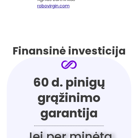
robovirgin.com
Finansinė investicija
60 d. pinigų
grąžinimo
garantija
Jei per minėtą