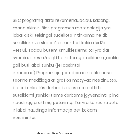
SBC programą tikrai rekomenduočiau, kadangi,
mano akimis, šios programos metodologija yra
labai aiški, teisingai sudėliota ir tinkama ne tik
smulkiam verslui, o iš esmės bet kokio dydžio
verslui. Tačiau būtent smulkiesiems tai yra dar
svarbiau, nes užaugti be sistemų ir reikiamų įrankių
gali būti labai sunku (jei apskritai
įmanoma).Programoje pateikiama ne tik sausa
teorinė medžiaga ar gražios motyvacinės žinutės,
bet ir konkretūs darbai, kuriuos reikia atlikti,
suteikiami įrankiai tiems darbams įgyvendinti, pilna
naudingų praktinių patarimų. Tai yra koncentruota
ir labai naudinga informacija bet kokiam
verslininkui.
Agnius Bartninkas