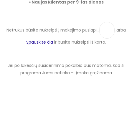
»
Naujas klientas per 9-ias dienas
Netrukus būsite nukreipti į mokėjimo puslapį…
..arba
Spauskite čia
ir būsite nukreipti iš karto.
Jei po lūkesčių susiderinimo pokalbio bus matoma, kad ši
programa Jums netinka – įmoka grąžinama