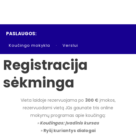
PASLAUGOS:
Koučingo mokykla
Verslui
Registracija
sėkminga
Vieta laidoje rezervuojama po
300 €
įmokos,
rezervuodami vietą Jūs gaunate tris online
mokymų programas apie koučingą:
»
Koučingas: Įvadinis kursas
»
Ryšį kuriantys dialogai