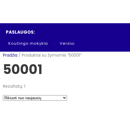
PASLAUGOS:
Koučingo mokykla
Verslui
Pradžia
/ Produktai su žymomis “50001”
50001
Rezultatų: 1