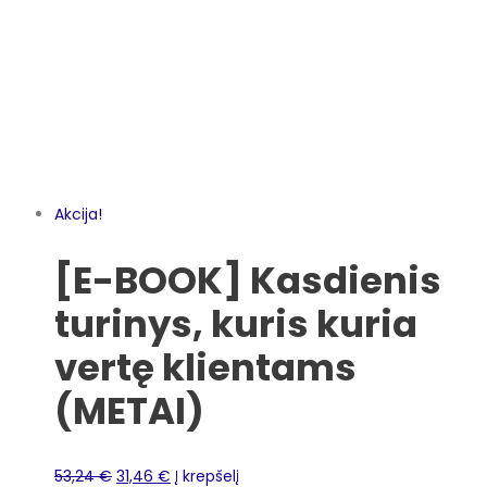
Akcija!
[E-BOOK] Kasdienis
turinys, kuris kuria
vertę klientams
(METAI)
53,24
€
31,46
€
Į krepšelį